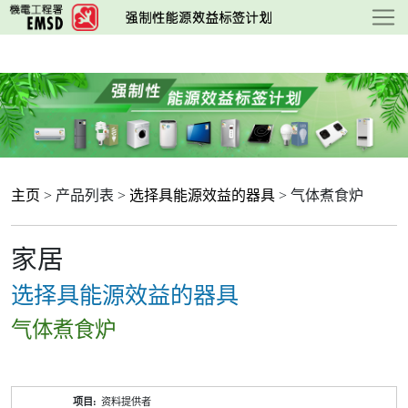
跳
至
主
要
内
容
主页
> 产品列表 >
选择具能源效益的器具
> 气体煮食炉
家居
选择具能源效益的器具
气体煮食炉
产
资料提供者
品