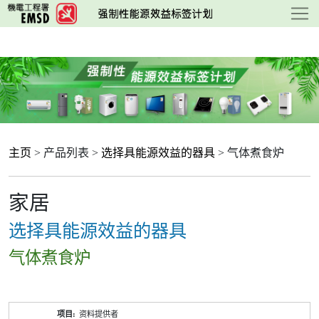
跳
至
主
要
内
容
主页
> 产品列表 >
选择具能源效益的器具
> 气体煮食炉
家居
选择具能源效益的器具
气体煮食炉
产
资料提供者
品