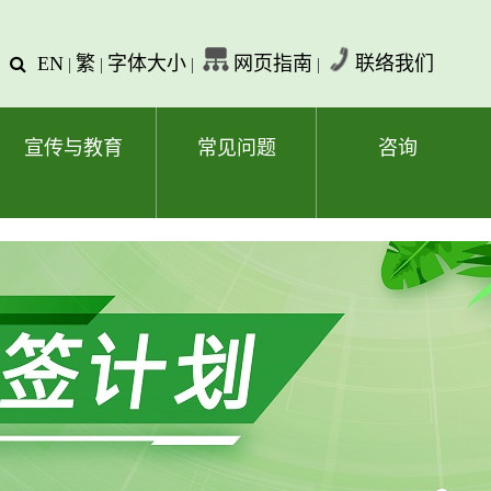
EN
繁
字体大小
网页指南
联络我们
查
|
|
|
|
询
文
字
宣传与教育
常见问题
咨询