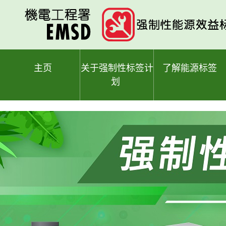
跳
至
主
要
内
容
主页
关于强制性标签计
了解能源标签
划