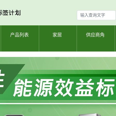
输
入
查
询
产品列表
家居
供应商角
文
字