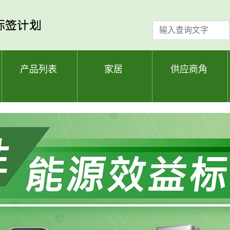
输
入
查
询
产品列表
家居
供应商角
文
字