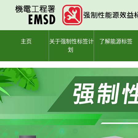
跳
至
主
要
内
容
主页
关于强制性标签计
了解能源标签
划