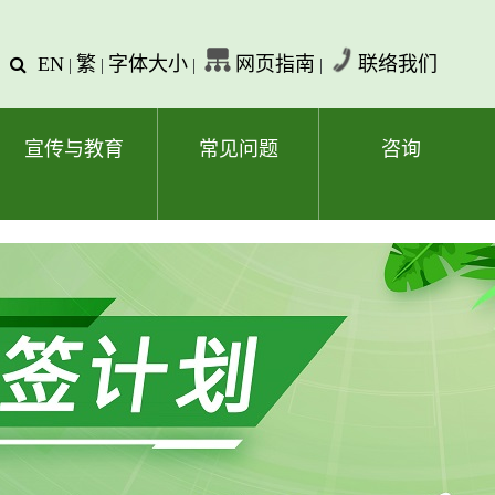
EN
繁
字体大小
网页指南
联络我们
查
|
|
|
|
询
文
字
宣传与教育
常见问题
咨询