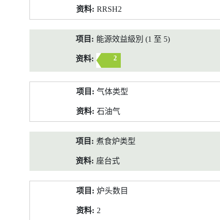
RRSH2
能源效益級別 (1 至 5)
2
气体类型
石油气
煮食炉类型
座台式
炉头数目
2