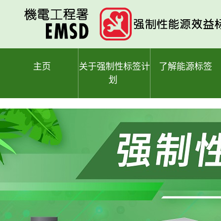
跳
至
主
要
内
容
主页
关于强制性标签计
了解能源标签
划