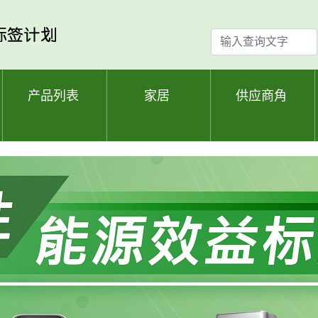
输
入
查
询
产品列表
家居
供应商角
文
字