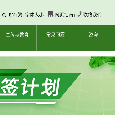
EN
繁
字体大小
网页指南
联络我们
查
|
|
|
|
询
文
字
宣传与教育
常见问题
咨询