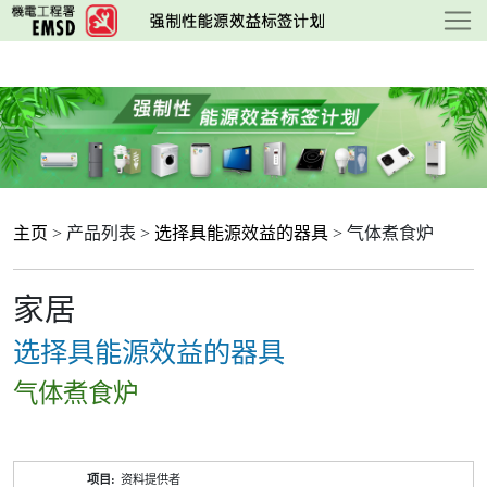
跳
至
主
要
内
容
主页
> 产品列表 >
选择具能源效益的器具
> 气体煮食炉
家居
选择具能源效益的器具
气体煮食炉
产
资料提供者
品