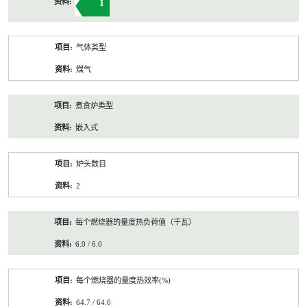
1
气体类型
煤气
煮食炉类型
嵌入式
炉头数目
2
每个燃烧器的量度热负荷值（千瓦）
6.0 / 6.0
每个燃烧器的量度热效率(%)
64.7 / 64.6