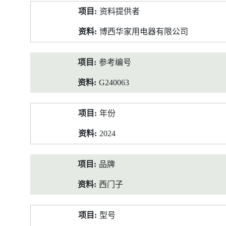
产
资料提供者
品
资
博西华家用电器有限公司
料
参考编号
G240063
年份
2024
品牌
西门子
型号