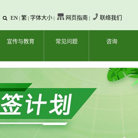
EN
繁
字体大小
网页指南
联络我们
查
|
|
|
|
询
文
字
宣传与教育
常见问题
咨询