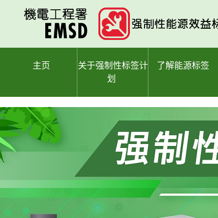
跳
至
主
要
内
容
主页
关于强制性标签计
了解能源标签
划