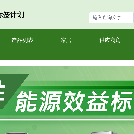
输
入
查
询
产品列表
家居
供应商角
文
字