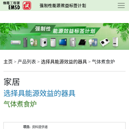
跳
至
主
要
内
容
主页
> 产品列表 >
选择具能源效益的器具
> 气体煮食炉
家居
选择具能源效益的器具
气体煮食炉
产
资料提供者
品