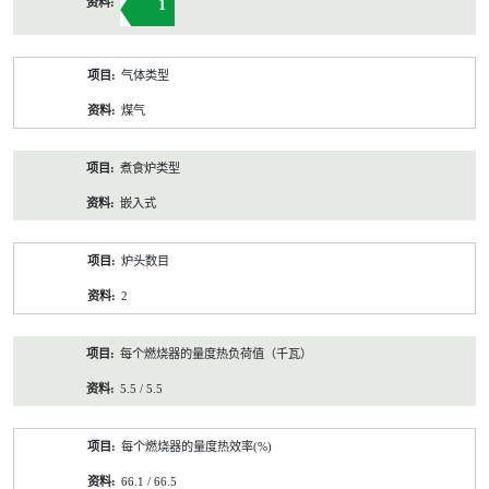
1
气体类型
煤气
煮食炉类型
嵌入式
炉头数目
2
每个燃烧器的量度热负荷值（千瓦）
5.5 / 5.5
每个燃烧器的量度热效率(%)
66.1 / 66.5