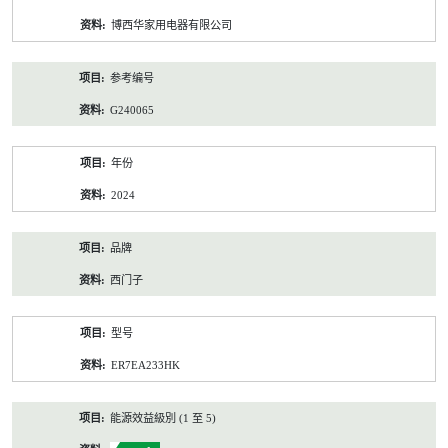
资
博西华家用电器有限公司
料
参考编号
G240065
年份
2024
品牌
西门子
型号
ER7EA233HK
能源效益級別 (1 至 5)