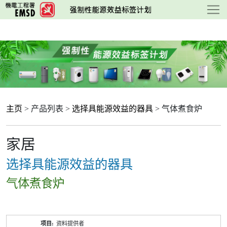
跳
至
主
要
内
容
主页
> 产品列表 >
选择具能源效益的器具
> 气体煮食炉
家居
选择具能源效益的器具
气体煮食炉
产
资料提供者
品