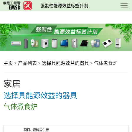
跳
至
主
要
内
容
主页
> 产品列表 >
选择具能源效益的器具
> 气体煮食炉
家居
选择具能源效益的器具
气体煮食炉
产
资料提供者
品