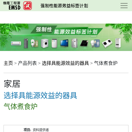
跳
至
主
要
内
容
主页
> 产品列表 >
选择具能源效益的器具
> 气体煮食炉
家居
选择具能源效益的器具
气体煮食炉
产
资料提供者
品