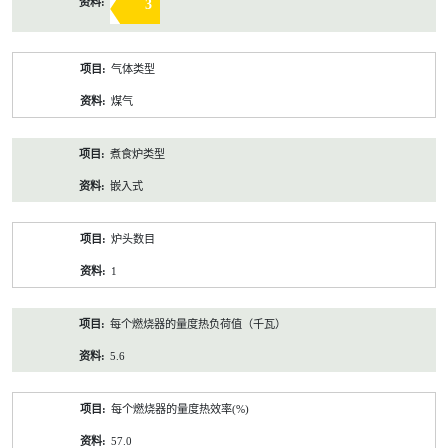
3
气体类型
煤气
煮食炉类型
嵌入式
炉头数目
1
每个燃烧器的量度热负荷值（千瓦）
5.6
每个燃烧器的量度热效率(%)
57.0