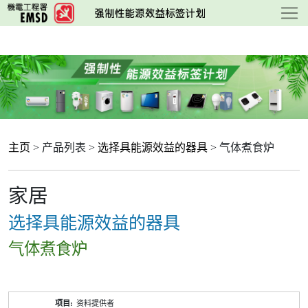
跳
至
主
要
内
容
主页
> 产品列表 >
选择具能源效益的器具
> 气体煮食炉
家居
选择具能源效益的器具
气体煮食炉
产
资料提供者
品