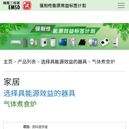
跳
至
主
要
内
容
主页
> 产品列表 >
选择具能源效益的器具
> 气体煮食炉
家居
选择具能源效益的器具
气体煮食炉
产
资料提供者
品