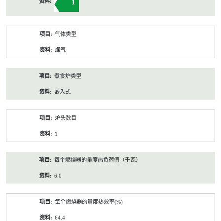
1
气体类型
煤气
煮食炉类型
嵌入式
炉头数目
1
每个燃烧器的量度热负荷值（千瓦）
6.0
每个燃烧器的量度热效率(%)
64.4