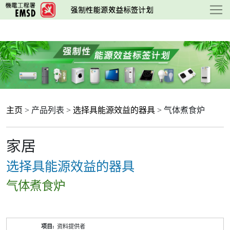
跳
至
主
要
内
容
主页
> 产品列表 >
选择具能源效益的器具
> 气体煮食炉
家居
选择具能源效益的器具
气体煮食炉
产
资料提供者
品