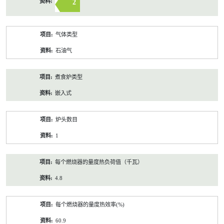
2
气体类型
石油气
煮食炉类型
嵌入式
炉头数目
1
每个燃烧器的量度热负荷值（千瓦）
4.8
每个燃烧器的量度热效率(%)
60.9