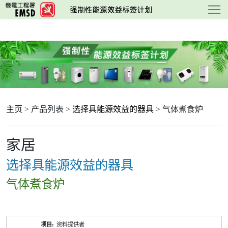
跳
至
主
要
内
容
主页
> 产品列表 >
选择具能源效益的器具
> 气体煮食炉
家居
选择具能源效益的器具
气体煮食炉
产
资料提供者
品