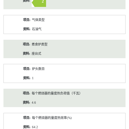
2
气体类型
石油气
煮食炉类型
座台式
炉头数目
1
每个燃烧器的量度热负荷值（千瓦）
4.6
每个燃烧器的量度热效率(%)
64.2