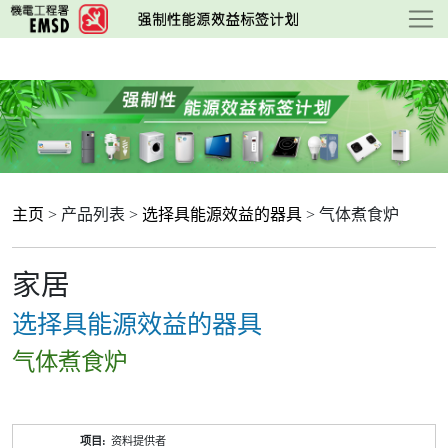
跳
至
主
要
内
容
主页
> 产品列表 >
选择具能源效益的器具
> 气体煮食炉
家居
选择具能源效益的器具
气体煮食炉
产
资料提供者
品