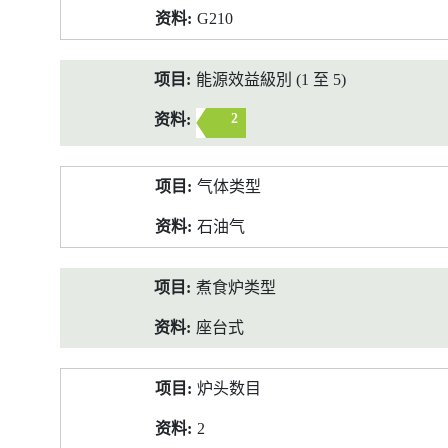
G210
能源效益級別 (1 至 5)
2
气体类型
石油气
煮食炉类型
座台式
炉头数目
2