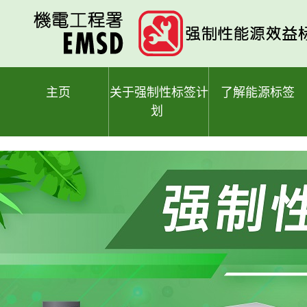
跳
至
主
要
内
容
主页
关于强制性标签计
了解能源标签
划