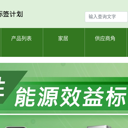
输
入
查
询
产品列表
家居
供应商角
文
字