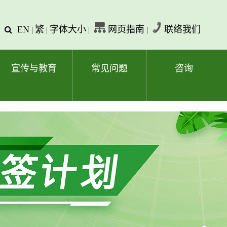
EN
繁
字体大小
网页指南
联络我们
查
|
|
|
|
询
文
字
宣传与教育
常见问题
咨询