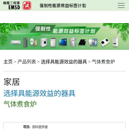
跳
至
主
要
内
容
主页
> 产品列表 >
选择具能源效益的器具
> 气体煮食炉
家居
选择具能源效益的器具
气体煮食炉
产
资料提供者
品