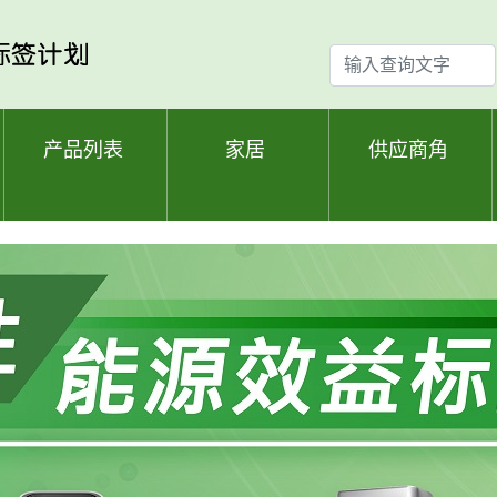
输
入
查
询
产品列表
家居
供应商角
文
字