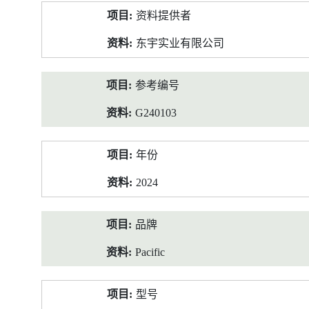
产
资料提供者
品
资
东宇实业有限公司
料
参考编号
G240103
年份
2024
品牌
Pacific
型号