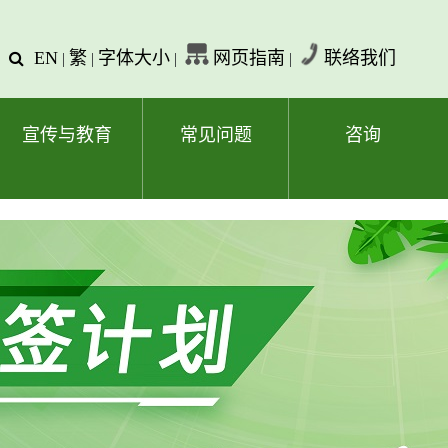
EN
繁
字体大小
网页指南
联络我们
查
|
|
|
|
询
文
字
宣传与教育
常见问题
咨询