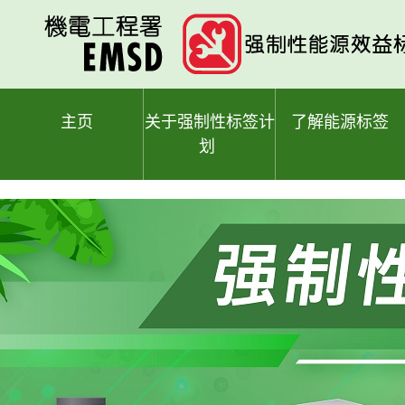
跳
至
主
要
内
容
主页
关于强制性标签计
了解能源标签
划