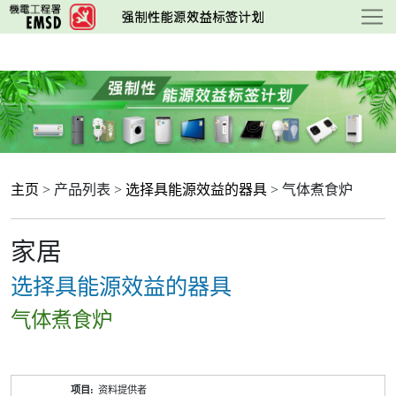
跳
至
主
要
内
容
主页
> 产品列表 >
选择具能源效益的器具
> 气体煮食炉
家居
选择具能源效益的器具
气体煮食炉
产
资料提供者
品