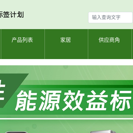
输
入
查
询
产品列表
家居
供应商角
文
字