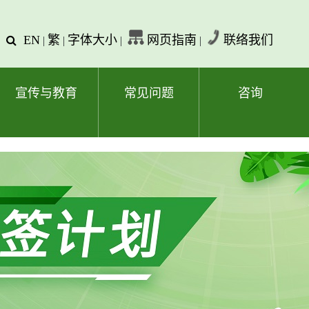
EN
繁
字体大小
网页指南
联络我们
查
|
|
|
|
询
文
字
宣传与教育
常见问题
咨询