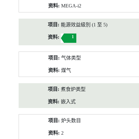
MEGA-i2
能源效益級別 (1 至 5)
1
气体类型
煤气
煮食炉类型
嵌入式
炉头数目
2