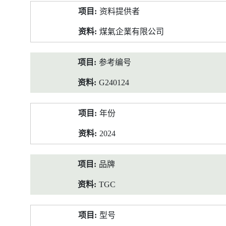
产
资料提供者
品
资
煤氣企業有限公司
料
参考编号
G240124
年份
2024
品牌
TGC
型号