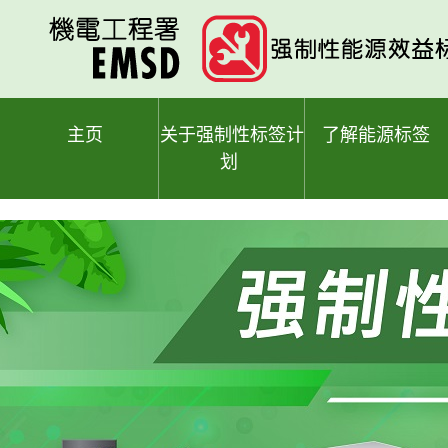
跳
至
主
要
内
容
主页
关于强制性标签计
了解能源标签
划