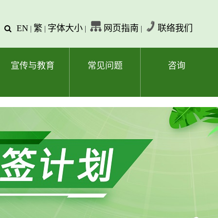
EN
繁
字体大小
网页指南
联络我们
查
|
|
|
|
询
文
字
宣传与教育
常见问题
咨询