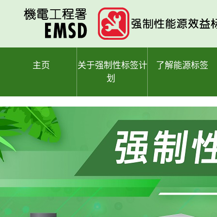
跳
至
主
要
内
容
主页
关于强制性标签计
了解能源标签
划