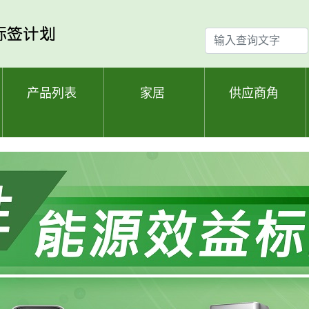
输
入
查
询
产品列表
家居
供应商角
文
字