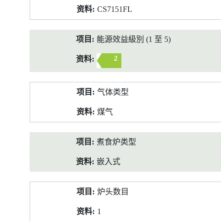
CS7151FL
能源效益級別 (1 至 5)
2
气体类型
煤气
煮食炉类型
嵌入式
炉头数目
1