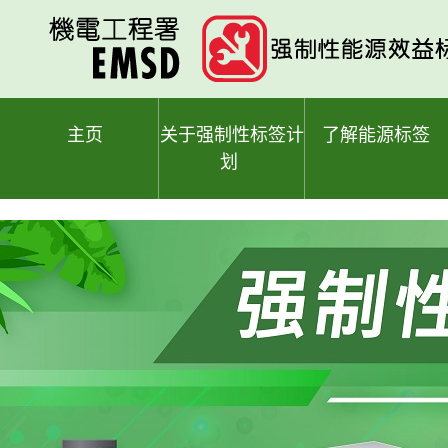
跳
至
主
要
内
容
主页
关于强制性标签计
了解能源标签
划