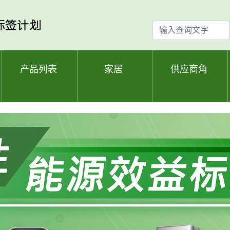
输
入
查
询
产品列表
家居
供应商角
文
字