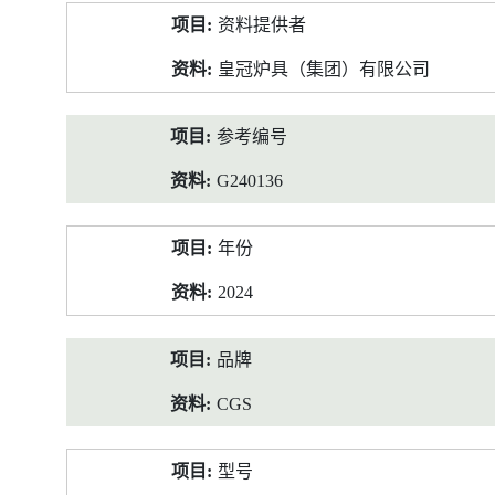
产
资料提供者
品
资
皇冠炉具（集团）有限公司
料
参考编号
G240136
年份
2024
品牌
CGS
型号