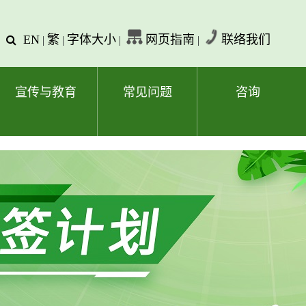
EN
繁
字体大小
网页指南
联络我们
查
|
|
|
|
询
文
字
宣传与教育
常见问题
咨询