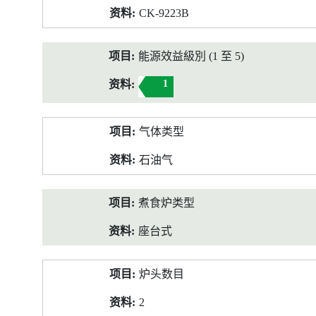
CK-9223B
能源效益級別 (1 至 5)
1
气体类型
石油气
煮食炉类型
座台式
炉头数目
2