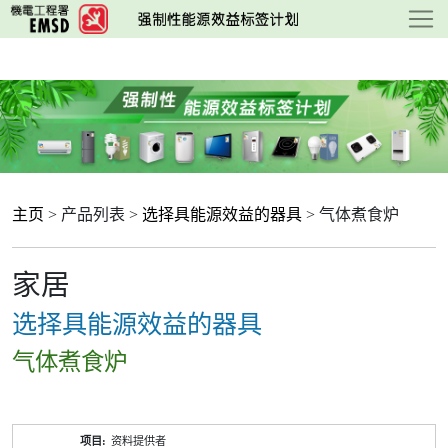
跳
至
主
要
内
容
主页
> 产品列表 >
选择具能源效益的器具
> 气体煮食炉
家居
选择具能源效益的器具
气体煮食炉
产
资料提供者
品