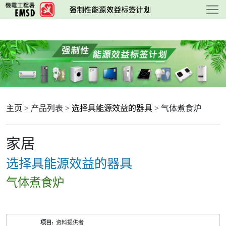
跳
至
主
要
内
容
主页
> 产品列表 >
选择具能源效益的器具
> 气体煮食炉
家居
选择具能源效益的器具
气体煮食炉
产
资料提供者
品