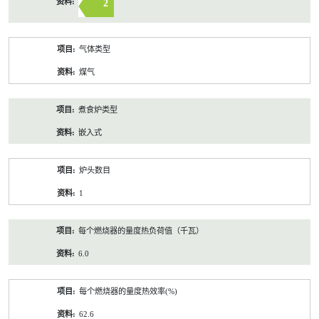
2
气体类型
煤气
煮食炉类型
嵌入式
炉头数目
1
每个燃烧器的量度热负荷值（千瓦）
6.0
每个燃烧器的量度热效率(%)
62.6