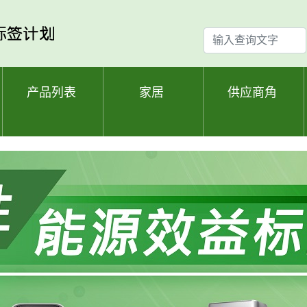
输
入
查
询
产品列表
家居
供应商角
文
字