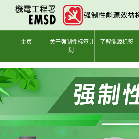
跳
至
主
要
内
容
主页
关于强制性标签计
了解能源标签
划