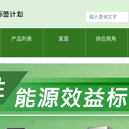
输
入
查
询
产品列表
家居
供应商角
文
字