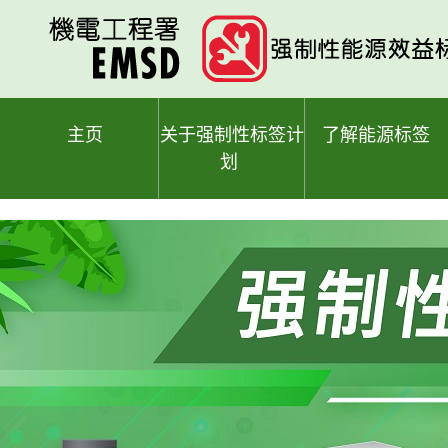
跳
至
主
要
内
容
主页
关于强制性标签计
了解能源标签
划