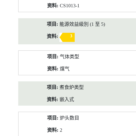
CS1013-1
能源效益級別 (1 至 5)
3
气体类型
煤气
煮食炉类型
嵌入式
炉头数目
2