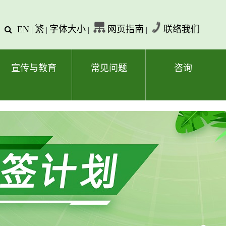
EN
繁
字体大小
网页指南
联络我们
查
|
|
|
|
询
文
字
宣传与教育
常见问题
咨询