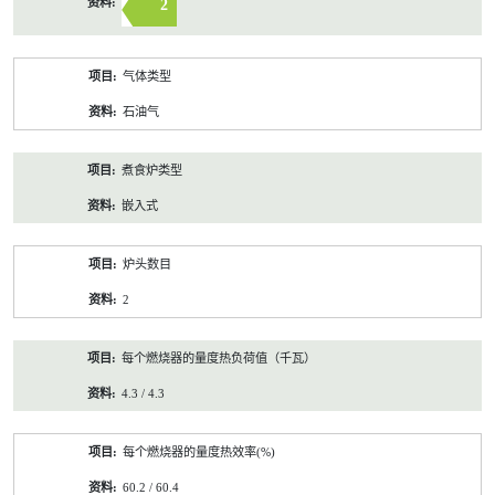
2
气体类型
石油气
煮食炉类型
嵌入式
炉头数目
2
每个燃烧器的量度热负荷值（千瓦）
4.3 / 4.3
每个燃烧器的量度热效率(%)
60.2 / 60.4