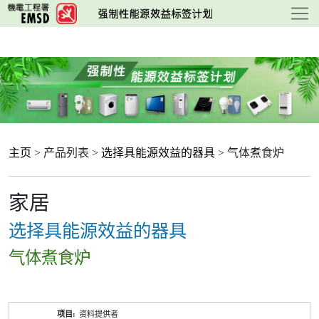
跳
至
主
要
内
容
主页
> 产品列表 >
选择具能源效益的器具
> 气体煮食炉
家居
选择具能源效益的器具
气体煮食炉
产
资料提供者
品