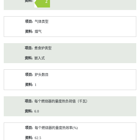
2
气体类型
煤气
煮食炉类型
嵌入式
炉头数目
1
每个燃烧器的量度热负荷值（千瓦）
6.0
每个燃烧器的量度热效率(%)
62.5