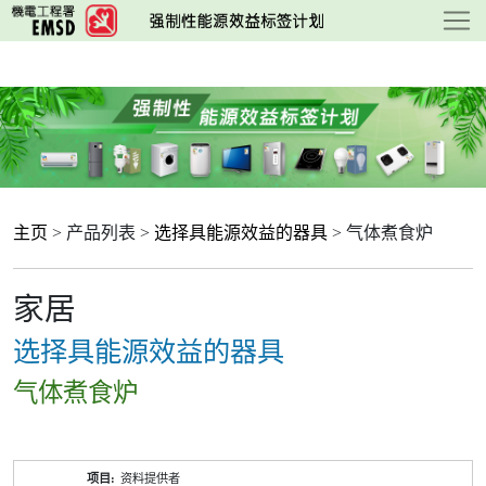
跳
至
主
要
内
容
主页
> 产品列表 >
选择具能源效益的器具
> 气体煮食炉
家居
选择具能源效益的器具
气体煮食炉
产
资料提供者
品