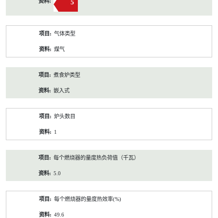
5
气体类型
煤气
煮食炉类型
嵌入式
炉头数目
1
每个燃烧器的量度热负荷值（千瓦）
5.0
每个燃烧器的量度热效率(%)
49.6