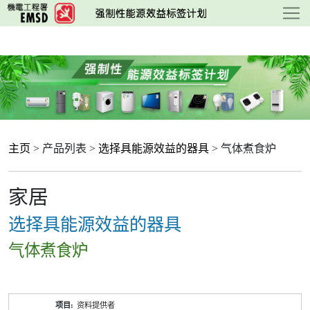
跳
至
主
要
内
容
主页
> 产品列表 >
选择具能源效益的器具
> 气体煮食炉
家居
选择具能源效益的器具
气体煮食炉
产
资料提供者
品