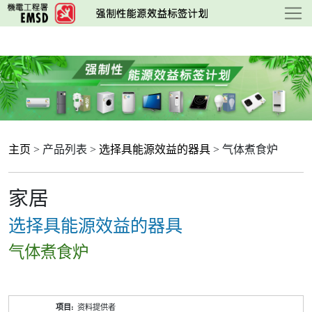
跳
至
主
要
内
容
主页
> 产品列表 >
选择具能源效益的器具
> 气体煮食炉
家居
选择具能源效益的器具
气体煮食炉
产
资料提供者
品