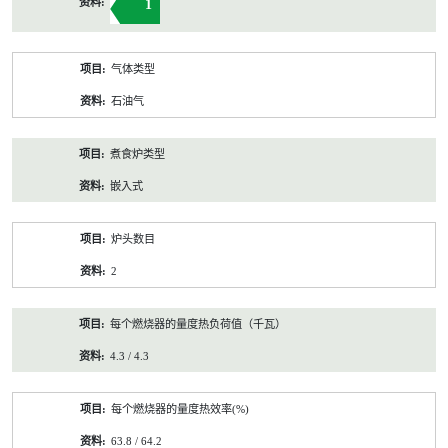
1
气体类型
石油气
煮食炉类型
嵌入式
炉头数目
2
每个燃烧器的量度热负荷值（千瓦）
4.3 / 4.3
每个燃烧器的量度热效率(%)
63.8 / 64.2