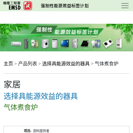
跳
至
主
要
内
容
主页
> 产品列表 >
选择具能源效益的器具
> 气体煮食炉
家居
选择具能源效益的器具
气体煮食炉
产
资料提供者
品