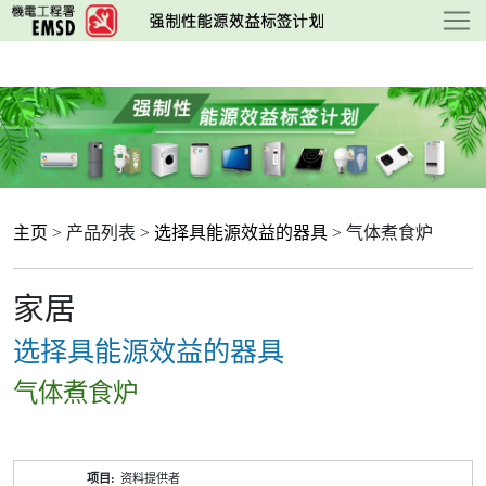
跳
至
主
要
内
容
主页
> 产品列表 >
选择具能源效益的器具
> 气体煮食炉
家居
选择具能源效益的器具
气体煮食炉
产
资料提供者
品