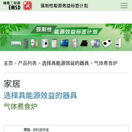
跳
至
主
要
内
容
主页
> 产品列表 >
选择具能源效益的器具
> 气体煮食炉
家居
选择具能源效益的器具
气体煮食炉
产
资料提供者
品