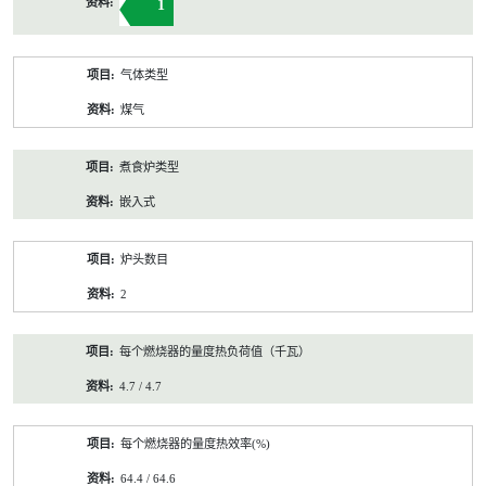
1
气体类型
煤气
煮食炉类型
嵌入式
炉头数目
2
每个燃烧器的量度热负荷值（千瓦）
4.7 / 4.7
每个燃烧器的量度热效率(%)
64.4 / 64.6