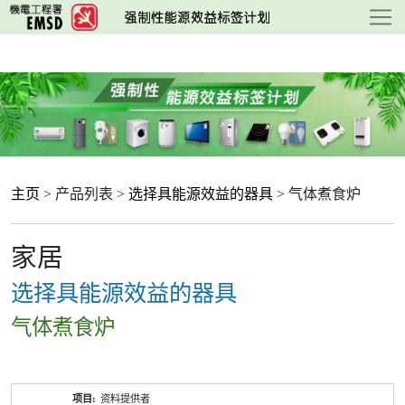
跳
至
主
要
内
容
主页
> 产品列表 >
选择具能源效益的器具
> 气体煮食炉
家居
选择具能源效益的器具
气体煮食炉
产
资料提供者
品