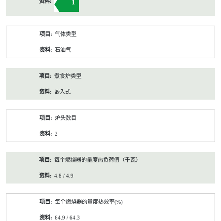
1
气体类型
石油气
煮食炉类型
嵌入式
炉头数目
2
每个燃烧器的量度热负荷值（千瓦）
4.8 / 4.9
每个燃烧器的量度热效率(%)
64.9 / 64.3