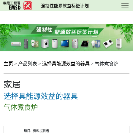
跳
至
主
要
内
容
主页
> 产品列表 >
选择具能源效益的器具
> 气体煮食炉
家居
选择具能源效益的器具
气体煮食炉
产
资料提供者
品