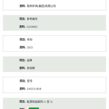
资
联邦炉具(集团)有限公司
料
参考编号
G250063
年份
2025
品牌
多田牌
型号
LW2511B-B
能源效益級別 (1 至 5)