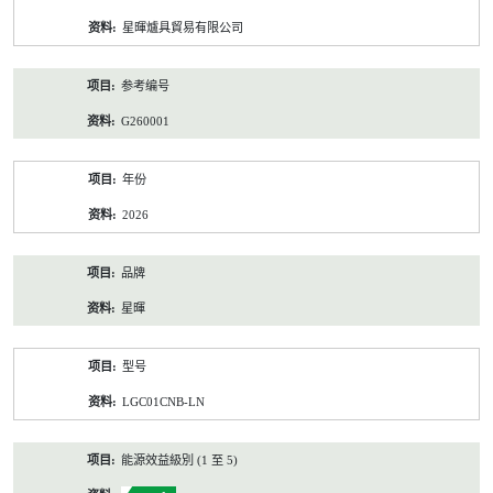
资
星暉爐具貿易有限公司
料
参考编号
G260001
年份
2026
品牌
星暉
型号
LGC01CNB-LN
能源效益級別 (1 至 5)