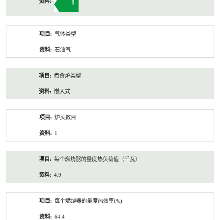
1
气体类型
石油气
煮食炉类型
嵌入式
炉头数目
1
每个燃烧器的量度热负荷值（千瓦）
4.9
每个燃烧器的量度热效率(%)
64.4