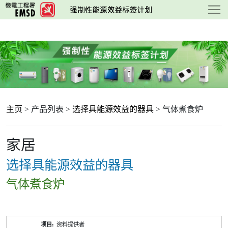
跳
至
主
要
内
容
主页
> 产品列表 >
选择具能源效益的器具
> 气体煮食炉
家居
选择具能源效益的器具
气体煮食炉
产
资料提供者
品