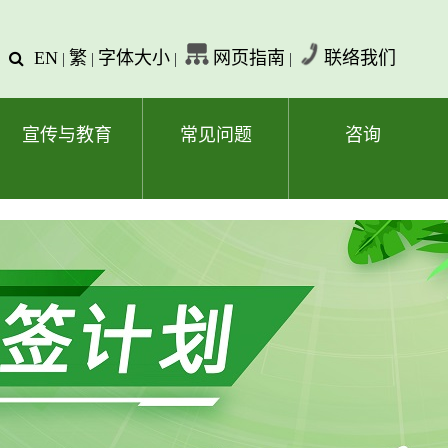
EN
繁
字体大小
网页指南
联络我们
查
|
|
|
|
询
文
字
宣传与教育
常见问题
咨询