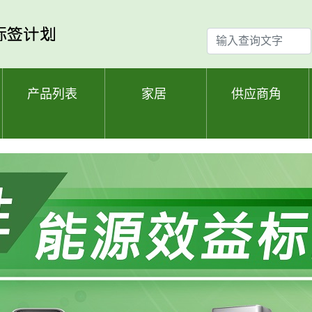
输
入
查
询
产品列表
家居
供应商角
文
字