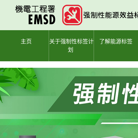
跳
至
主
要
内
容
主页
关于强制性标签计
了解能源标签
划