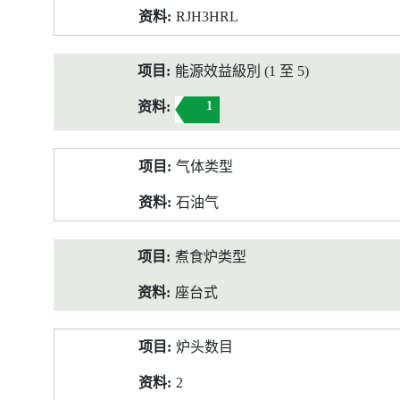
RJH3HRL
能源效益級別 (1 至 5)
1
气体类型
石油气
煮食炉类型
座台式
炉头数目
2