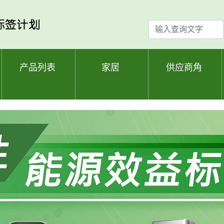
输
入
查
询
产品列表
家居
供应商角
文
字