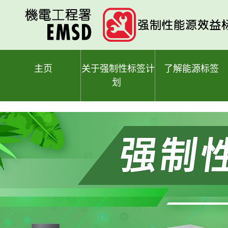
跳
至
主
要
内
容
主页
关于强制性标签计
了解能源标签
划