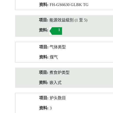
FH-GS6630 GLBK TG
能源效益級別 (1 至 5)
1
气体类型
煤气
煮食炉类型
嵌入式
炉头数目
3