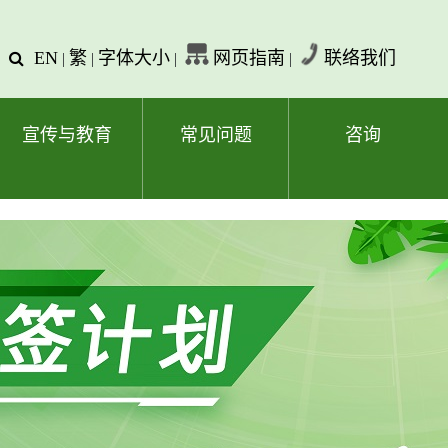
EN
繁
字体大小
网页指南
联络我们
查
|
|
|
|
询
文
字
宣传与教育
常见问题
咨询