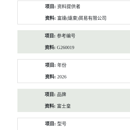
产
资料提供者
品
资
富達(遠東)貿易有限公司
料
参考编号
G260019
年份
2026
品牌
富士皇
型号