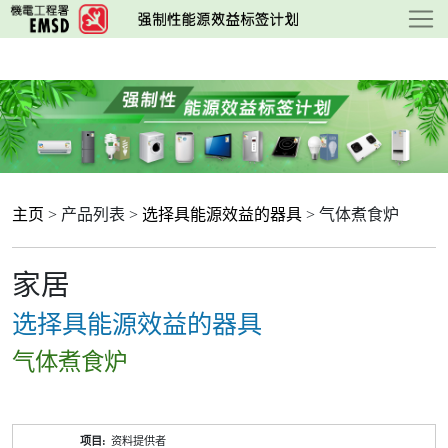
跳
至
主
要
内
容
主页
> 产品列表 >
选择具能源效益的器具
> 气体煮食炉
家居
选择具能源效益的器具
气体煮食炉
产
资料提供者
品