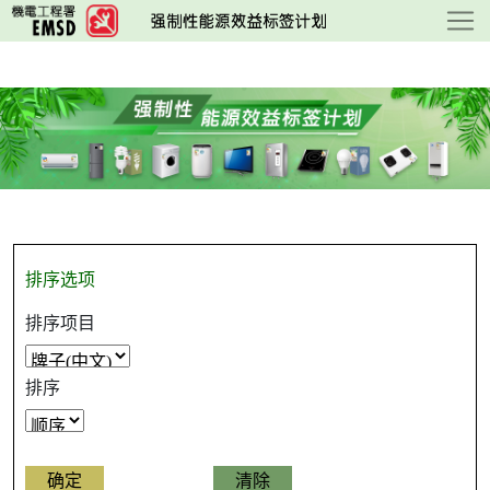
跳
至
主
要
内
容
排序选项
排序项目
排序