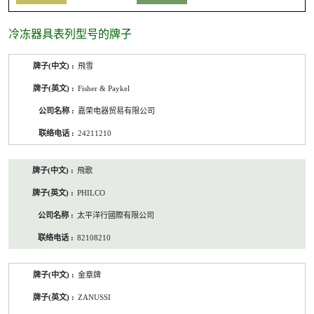
冷冻器具表列型号的牌子
冷
飛雪
冻
器
Fisher & Paykel
具
表
嘉荣电器贸易有限公司
列
型
24211210
号
的
牌
飛歌
子
/
PHILCO
公
司
太平洋行國際有限公司
名
称/
82108210
联
络
电
话
金章牌
ZANUSSI