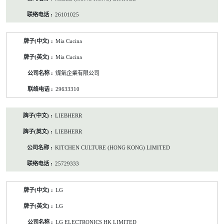
26101025
Mia Cucina
Mia Cucina
煤氣企業有限公司
29633310
LIEBHERR
LIEBHERR
KITCHEN CULTURE (HONG KONG) LIMITED
25729333
LG
LG
LG ELECTRONICS HK LIMITED