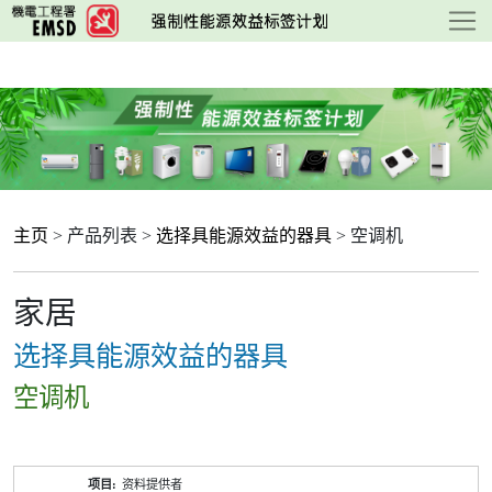
跳
至
主
要
内
容
主页
> 产品列表 >
选择具能源效益的器具
> 空调机
家居
选择具能源效益的器具
空调机
产
资料提供者
品