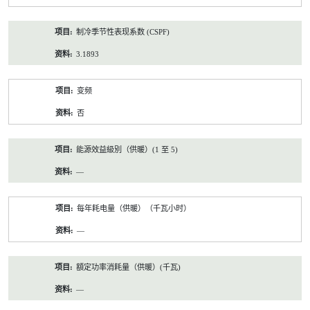
制冷季节性表现系数 (CSPF)
3.1893
变频
否
能源效益級別（供暖）(1 至 5)
—
每年耗电量（供暖）（千瓦小时）
—
額定功率消耗量（供暖）(千瓦)
—