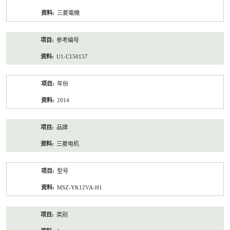
资
三菱電機
料
参考编号
U1-C150157
年份
2014
品牌
三菱电机
型号
MSZ-YK12VA-H1
类别