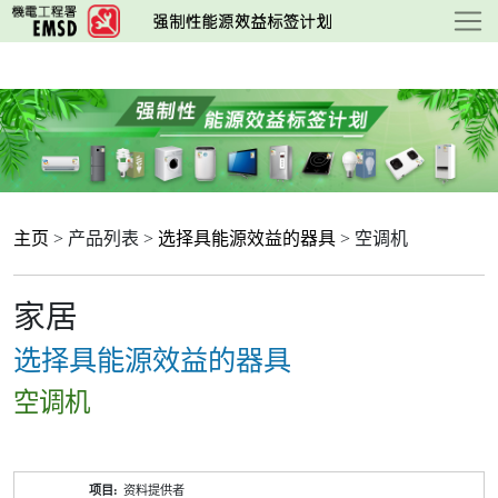
跳
至
主
要
内
容
主页
> 产品列表 >
选择具能源效益的器具
> 空调机
家居
选择具能源效益的器具
空调机
产
资料提供者
品