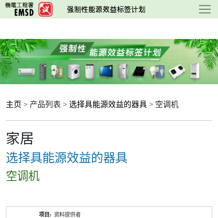
跳
至
主
要
内
容
主页
> 产品列表 >
选择具能源效益的器具
> 空调机
家居
选择具能源效益的器具
空调机
产
资料提供者
品