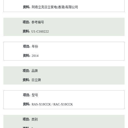
资
阿奇立克日立家电(香港)有限公司
料
参考编号
U1-C160222
年份
2014
品牌
日立牌
型号
RAS-X18CCK / RAC-X18CCK
类别