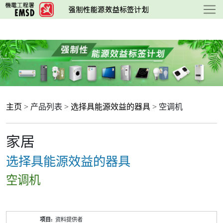
跳
至
主
要
内
容
主页
> 产品列表 >
选择具能源效益的器具
> 空调机
家居
选择具能源效益的器具
空调机
产
资料提供者
品