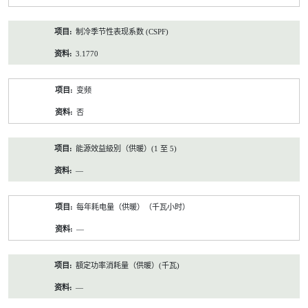
制冷季节性表现系数 (CSPF)
3.1770
变频
否
能源效益級別（供暖）(1 至 5)
—
每年耗电量（供暖）（千瓦小时）
—
額定功率消耗量（供暖）(千瓦)
—