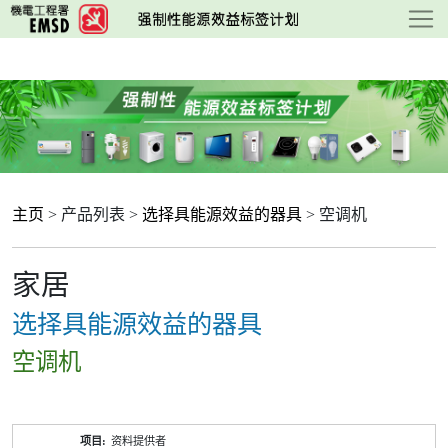
跳
至
主
要
内
容
主页
> 产品列表 >
选择具能源效益的器具
> 空调机
家居
选择具能源效益的器具
空调机
产
资料提供者
品