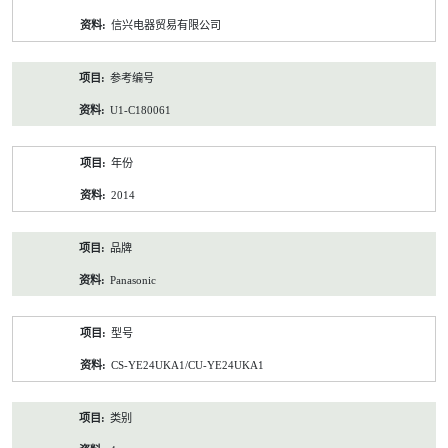
资
信兴电器贸易有限公司
料
参考编号
U1-C180061
年份
2014
品牌
Panasonic
型号
CS-YE24UKA1/CU-YE24UKA1
类别