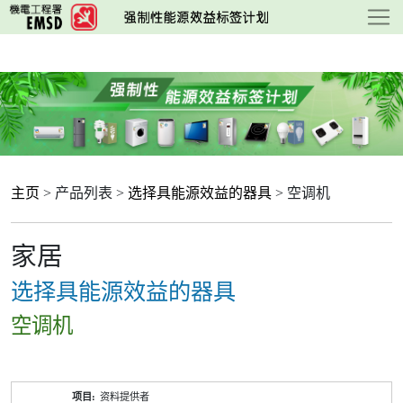
跳
至
主
要
内
容
主页
> 产品列表 >
选择具能源效益的器具
> 空调机
家居
选择具能源效益的器具
空调机
产
资料提供者
品