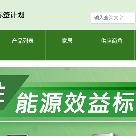
输
入
查
询
产品列表
家居
供应商角
文
字