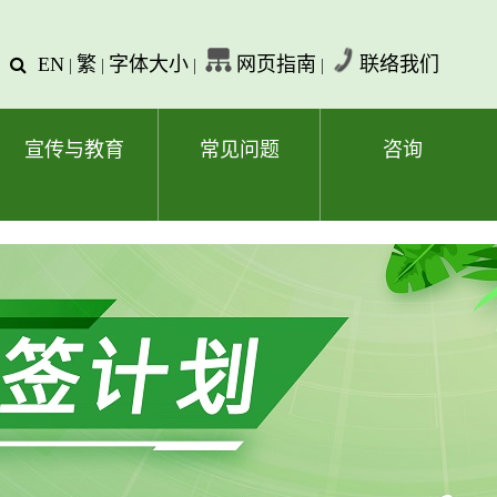
EN
繁
字体大小
网页指南
联络我们
查
|
|
|
|
询
文
字
宣传与教育
常见问题
咨询