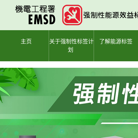
跳
至
主
要
内
容
主页
关于强制性标签计
了解能源标签
划