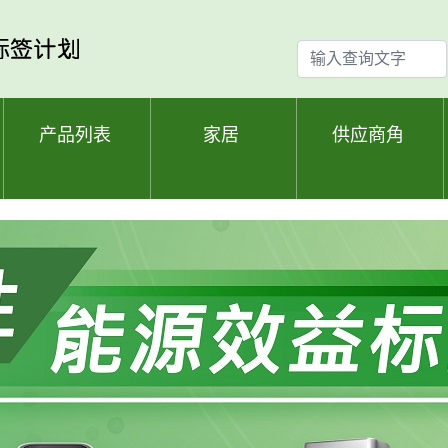
输
入
查
询
产品列表
家居
供应商角
文
字