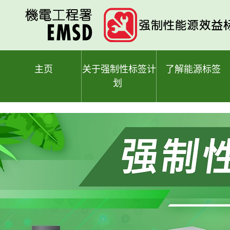
跳
至
主
要
内
容
主页
关于强制性标签计
了解能源标签
划