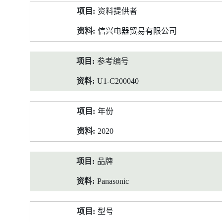
产
资料提供者
品
资
信兴电器贸易有限公司
料
参考编号
U1-C200040
年份
2020
品牌
Panasonic
型号