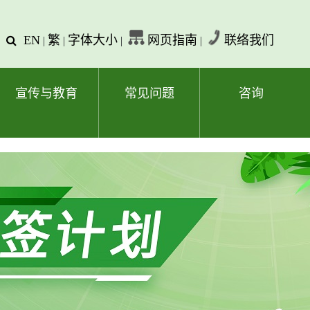
EN
繁
字体大小
网页指南
联络我们
查
|
|
|
|
询
文
字
宣传与教育
常见问题
咨询