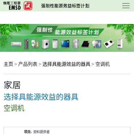
跳
至
主
要
内
容
主页
> 产品列表 >
选择具能源效益的器具
> 空调机
家居
选择具能源效益的器具
空调机
产
资料提供者
品